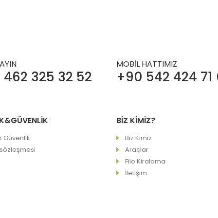
RAYIN
MOBİL HATTIMIZ
 462 325 32 52
+90 542 424 71
LİK&GÜVENLİK
BİZ KİMİZ?
ik Güvenlik
Biz Kimiz
 sözleşmesi
Araçlar
Filo Kiralama
İletişim