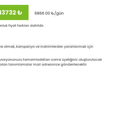
13732
₺
6866.00
₺/gün
nluk fiyat farkları dahildir.
 olmak, kampanya ve indirimlerden yararlanmak için
vasyonunuzu tamamladıktan sonra üyeliğiniz oluşturulacak
pılan tanımlamalar mail adresinize gönderilecektir.