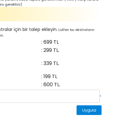
u gerektirir)
alar için bir talep ekleyin.
Lütfen bu ekstraların
ın.
: 699 TL
: 299 TL.
: 339 TL.
: 199 TL
: 600 TL.
*
Uygula