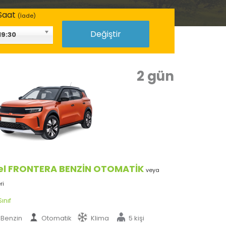
Saat
(İade)
Değiştir
19:30
2 gün
el FRONTERA BENZİN OTOMATİK
veya
ri
ınıf
Benzin
Otomatik
Klima
5 kişi