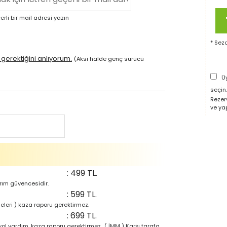
li bir mail adresi yazın
* Sezo
gerektiğini anlıyorum.
(Aksi halde genç sürücü
Üye
seçin.
Rezer
ve ya
: 499 TL.
rım güvencesidir.
: 599 TL.
leri ) kaza raporu gerektirmez.
: 699 TL.
yol yardım, kaza raporu gerektirmez.. ( İMM ) Karşı tarafa