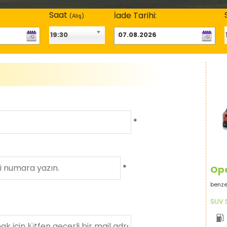
Saat
İade Tarihi:
(Alış
)
19:30
*
*
Op
benze
SUV S