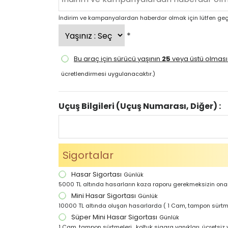
İndirim ve kampanyalardan haberdar olmak için lütfen geçer
*
Bu araç için sürücü yaşının
25
veya üstü olması 
ücretlendirmesi uygulanacaktır.)
Uçuş Bilgileri (Uçuş Numarası, Diğer) :
Sigortalar
Hasar Sigortası
Günlük
5000 TL altında hasarların kaza raporu gerekmeksizin ona
Mini Hasar Sigortası
Günlük
10000 TL altında oluşan hasarlarda ( 1 Cam, tampon sürtme
Süper Mini Hasar Sigortası
Günlük
1 Cam, tampon sürtmeleri , koltuk sigara yanıkları, ücretsiz 