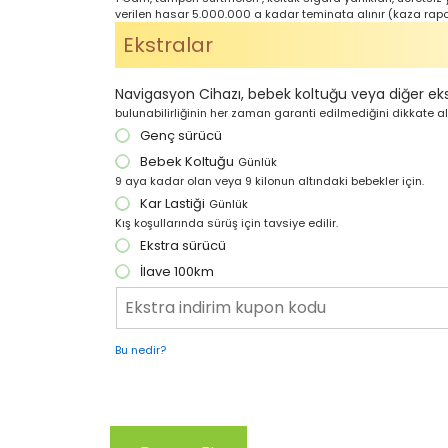
verilen hasar 5.000.000 a kadar teminata alınır (kaza rapor
Ekstralar
Navigasyon Cihazı, bebek koltuğu veya diğer ekstr
bulunabilirliğinin her zaman garanti edilmediğini dikkate al
Genç sürücü
Bebek Koltuğu
Günlük
9 aya kadar olan veya 9 kilonun altındaki bebekler için.
Kar Lastiği
Günlük
Kış koşullarında sürüş için tavsiye edilir.
Ekstra sürücü
İlave 100km
Bu nedir?