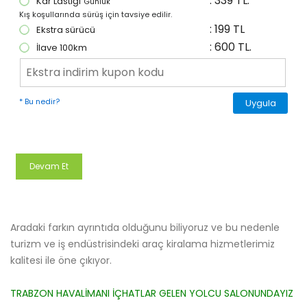
: 339 TL.
Kar Lastiği
Günlük
Kış koşullarında sürüş için tavsiye edilir.
: 199 TL
Ekstra sürücü
: 600 TL.
İlave 100km
* Bu nedir?
Uygula
Aradaki farkın ayrıntıda olduğunu biliyoruz ve bu nedenle
turizm ve iş endüstrisindeki araç kiralama hizmetlerimiz
kalitesi ile öne çıkıyor.
TRABZON HAVALİMANI İÇHATLAR GELEN YOLCU SALONUNDAYIZ