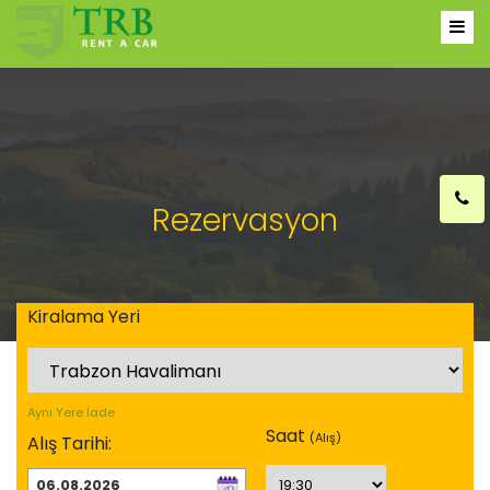
Rezervasyon
Kiralama Yeri
Aynı Yere İade
Saat
(Alış
)
Alış Tarihi: