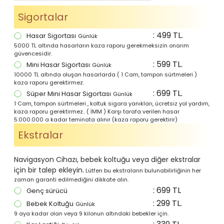
Sigortalar
: 499 TL.
Hasar Sigortası
Günlük
5000 TL altında hasarların kaza raporu gerekmeksizin onarım
güvencesidir.
: 599 TL.
Mini Hasar Sigortası
Günlük
10000 TL altında oluşan hasarlarda ( 1 Cam, tampon sürtmeleri )
kaza raporu gerektirmez.
: 699 TL.
Süper Mini Hasar Sigortası
Günlük
1 Cam, tampon sürtmeleri , koltuk sigara yanıkları, ücretsiz yol yardım,
kaza raporu gerektirmez.. ( İMM ) Karşı tarafa verilen hasar
5.000.000 a kadar teminata alınır (kaza raporu gerektirir)
Ekstralar
Navigasyon Cihazı, bebek koltuğu veya diğer ekstralar
için bir talep ekleyin.
Lütfen bu ekstraların bulunabilirliğinin her
zaman garanti edilmediğini dikkate alın.
: 699 TL
Genç sürücü
: 299 TL.
Bebek Koltuğu
Günlük
9 aya kadar olan veya 9 kilonun altındaki bebekler için.