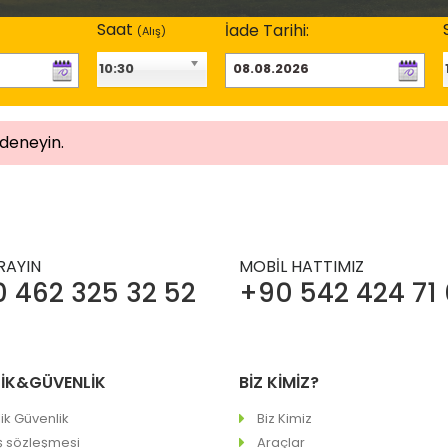
Saat
İade Tarihi:
(Alış
)
10:30
 deneyin.
ARAYIN
MOBİL HATTIMIZ
 462 325 32 52
+90 542 424 71
LİK&GÜVENLİK
BİZ KİMİZ?
ilik Güvenlik
Biz Kimiz
ş sözleşmesi
Araçlar