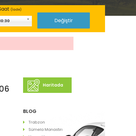
Saat
(İade)
Değiştir
10:30
Haritada
 06
BLOG
Trabzon
Sümela Manastırı