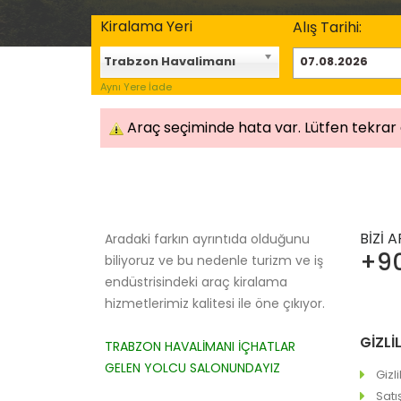
Kiralama Yeri
Alış Tarihi:
Trabzon Havalimanı
Aynı Yere İade
Araç seçiminde hata var. Lütfen tekrar
BİZİ 
Aradaki farkın ayrıntıda olduğunu
+90
biliyoruz ve bu nedenle turizm ve iş
endüstrisindeki araç kiralama
hizmetlerimiz kalitesi ile öne çıkıyor.
GİZLİ
TRABZON HAVALİMANI İÇHATLAR
GELEN YOLCU SALONUNDAYIZ
Gizl
Satı