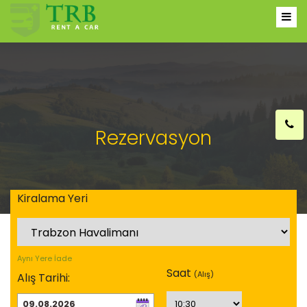
Rezervasyon
Kiralama Yeri
Aynı Yere İade
Saat
(Alış
)
Alış Tarihi: