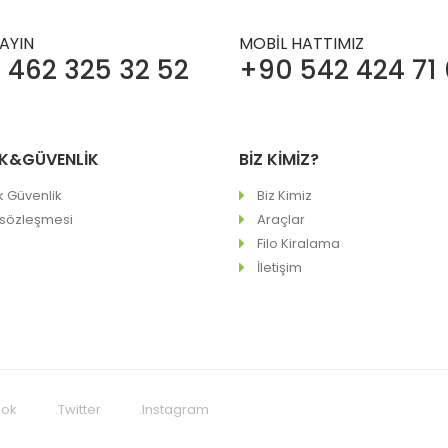
RAYIN
MOBİL HATTIMIZ
 462 325 32 52
+90 542 424 71
LİK&GÜVENLİK
BİZ KİMİZ?
ik Güvenlik
Biz Kimiz
 sözleşmesi
Araçlar
Filo Kiralama
İletişim
ook
.Twitter
.Instagram