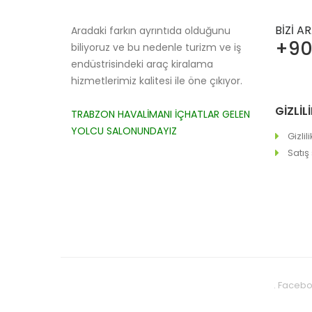
BİZİ A
Aradaki farkın ayrıntıda olduğunu
+90
biliyoruz ve bu nedenle turizm ve iş
endüstrisindeki araç kiralama
hizmetlerimiz kalitesi ile öne çıkıyor.
GİZLİ
TRABZON HAVALİMANI İÇHATLAR GELEN
YOLCU SALONUNDAYIZ
Gizlil
Satış
. Faceb